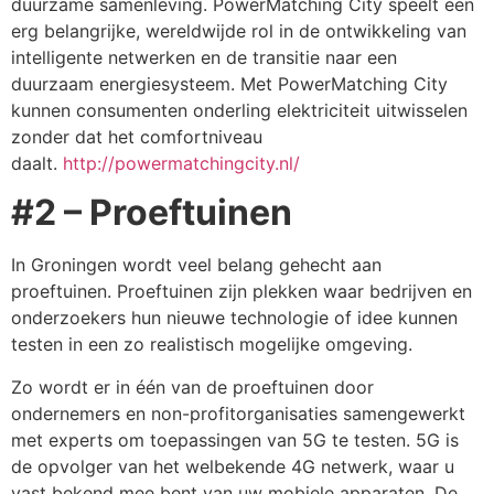
duurzame samenleving. PowerMatching City speelt een
erg belangrijke, wereldwijde rol in de ontwikkeling van
intelligente netwerken en de transitie naar een
duurzaam energiesysteem. Met PowerMatching City
kunnen consumenten onderling elektriciteit uitwisselen
zonder dat het comfortniveau
daalt.
http://powermatchingcity.nl/
#2 – Proeftuinen
In Groningen wordt veel belang gehecht aan
proeftuinen. Proeftuinen zijn plekken waar bedrijven en
onderzoekers hun nieuwe technologie of idee kunnen
testen in een zo realistisch mogelijke omgeving.
Zo wordt er in één van de proeftuinen door
ondernemers en non-profitorganisaties samengewerkt
met experts om toepassingen van 5G te testen. 5G is
de opvolger van het welbekende 4G netwerk, waar u
vast bekend mee bent van uw mobiele apparaten. De